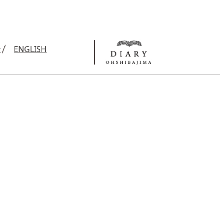
せ
ENGLISH