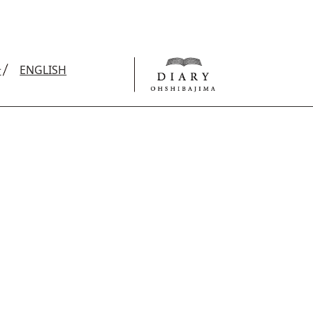
せ
ENGLISH