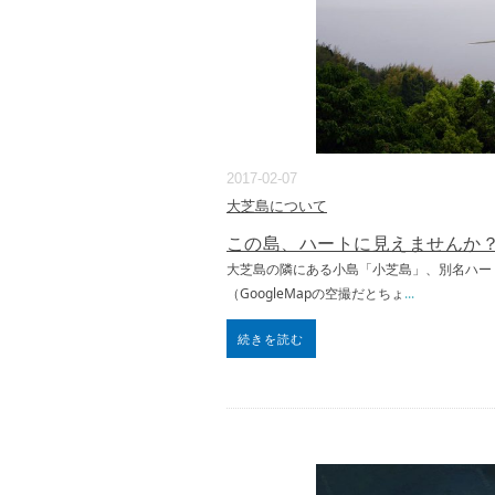
2017-02-07
大芝島について
この島、ハートに見えませんか
大芝島の隣にある小島「小芝島」、別名ハー
（GoogleMapの空撮だとちょ
...
続きを読む