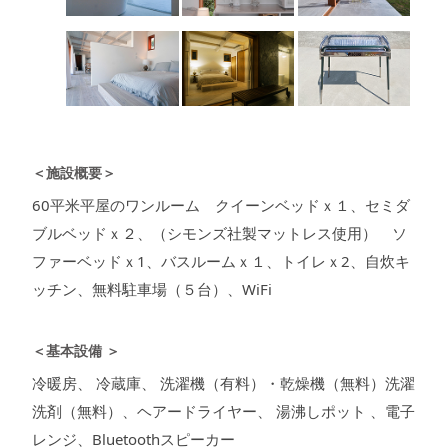
＜施設概要＞
60平米平屋のワンルーム クイーンベッドｘ１、セミダ
ブルベッドｘ２、（シモンズ社製マットレス使用） ソ
ファーベッドｘ1、バスルームｘ１、トイレｘ2、自炊キ
ッチン、無料駐車場（５台）、WiFi
＜基本設備 ＞
冷暖房、 冷蔵庫、 洗濯機（有料）・乾燥機（無料）洗濯
洗剤（無料）、ヘアードライヤー、 湯沸しポット 、電子
レンジ、Bluetoothスピーカー