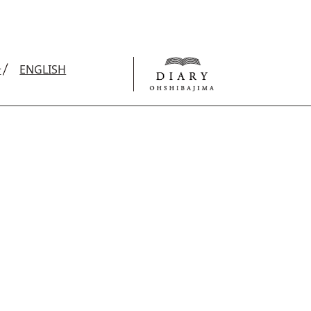
せ
ENGLISH