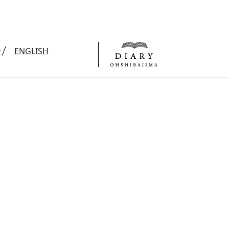
せ
ENGLISH