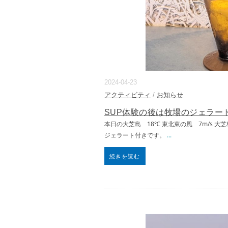
2024-04-23
アクティビティ
/
お知らせ
SUP体験の後は牧場のジェラート
本日の大芝島 18℃ 東北東の風 7m/s 
ジェラート付きです。
...
続きを読む