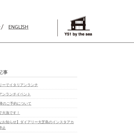
せ
ENGLISH
記事
リーでイタリアンランチ
アンランチイベント
以降のご予約について
で大漁です！
なお知らせ】ダイアリー大芝島のインスタアカ
停止