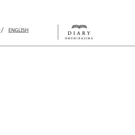
せ
ENGLISH