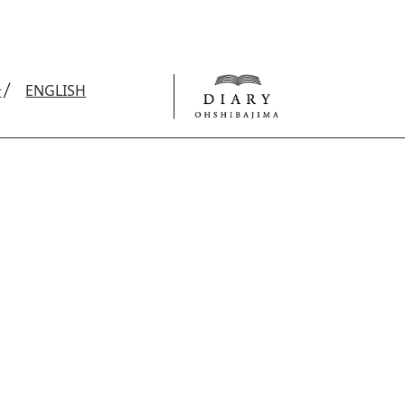
せ
ENGLISH